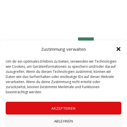
Zustimmung verwalten
Um dir ein optimales Erlebnis zu bieten, verwenden wir Technologien
wie Cookies, um Geräteinformationen zu speichern und/oder darauf
zuzugreifen. Wenn du diesen Technologien zustimmst, können wir
Daten wie das Surfverhalten oder eindeutige IDs auf dieser Website
verarbeiten. Wenn du deine Zustimmung nicht erteilst oder
zurückziehst, können bestimmte Merkmale und Funktionen
beeinträchtigt werden.
© 2026 LABOGEN by LABOklin Labor für klinische Diagnostik GmbH & Co. KG
AKZEPTIEREN
ll Rights Reserved | Bild: Christine Masser | Die Aufnahme und Verbreitu
ABLEHNEN
der Vorträge ist strengstens untersagt.