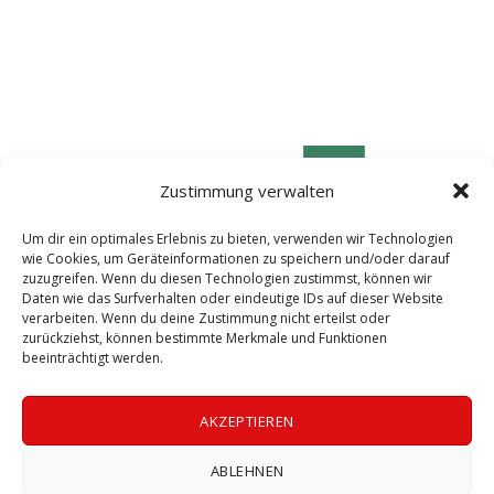
Zustimmung verwalten
Um dir ein optimales Erlebnis zu bieten, verwenden wir Technologien
wie Cookies, um Geräteinformationen zu speichern und/oder darauf
zuzugreifen. Wenn du diesen Technologien zustimmst, können wir
Daten wie das Surfverhalten oder eindeutige IDs auf dieser Website
verarbeiten. Wenn du deine Zustimmung nicht erteilst oder
zurückziehst, können bestimmte Merkmale und Funktionen
beeinträchtigt werden.
© 2026 LABOGEN by LABOklin Labor für klinische Diagnostik GmbH & Co. KG
AKZEPTIEREN
ll Rights Reserved | Bild: Christine Masser | Die Aufnahme und Verbreitu
ABLEHNEN
der Vorträge ist strengstens untersagt.