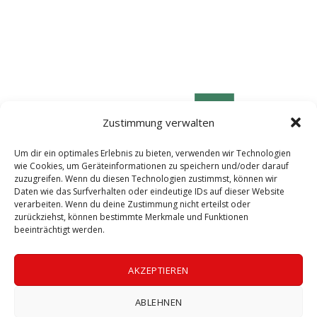
Zustimmung verwalten
Um dir ein optimales Erlebnis zu bieten, verwenden wir Technologien
wie Cookies, um Geräteinformationen zu speichern und/oder darauf
zuzugreifen. Wenn du diesen Technologien zustimmst, können wir
Daten wie das Surfverhalten oder eindeutige IDs auf dieser Website
verarbeiten. Wenn du deine Zustimmung nicht erteilst oder
zurückziehst, können bestimmte Merkmale und Funktionen
beeinträchtigt werden.
© 2026 LABOGEN by LABOklin Labor für klinische Diagnostik GmbH & Co. KG
AKZEPTIEREN
ll Rights Reserved | Bild: Christine Masser | Die Aufnahme und Verbreitu
ABLEHNEN
der Vorträge ist strengstens untersagt.