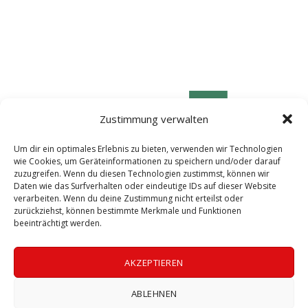
Zustimmung verwalten
Um dir ein optimales Erlebnis zu bieten, verwenden wir Technologien
wie Cookies, um Geräteinformationen zu speichern und/oder darauf
zuzugreifen. Wenn du diesen Technologien zustimmst, können wir
Daten wie das Surfverhalten oder eindeutige IDs auf dieser Website
verarbeiten. Wenn du deine Zustimmung nicht erteilst oder
zurückziehst, können bestimmte Merkmale und Funktionen
beeinträchtigt werden.
© 2026 LABOGEN by LABOklin Labor für klinische Diagnostik GmbH & Co. KG
AKZEPTIEREN
ll Rights Reserved | Bild: Christine Masser | Die Aufnahme und Verbreitu
ABLEHNEN
der Vorträge ist strengstens untersagt.