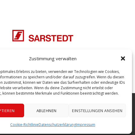
Zustimmung verwalten
optimales Erlebnis zu bieten, verwenden wir Technologien wie Cookies,
formationen zu speichern und/oder darauf zuzugreifen. Wenn du diesen
n zustimmst, können wir Daten wie das Surfverhalten oder eindeutige IDs
Website verarbeiten. Wenn du deine Zustimmung nicht erteilst oder
t, können bestimmte Merkmale und Funktionen beeinträchtigt werden.
ah Maas, Katrin vom Hagen | Die Aufnahme und Verbreitung der
PTIEREN
ABLEHNEN
EINSTELLUNGEN ANSEHEN
Cookie-Richtlinie
Datenschutzerklärung
Impressum
Kontakt