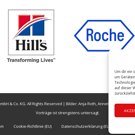
Um dir ein 
um Gerätein
Technologie
auf dieser 
zurückziehs
mbH & Co. KG. All Rights Reserved | Bilder: Anja Roth, Annett Wiest, Sar
AKZE
Vorträge ist strengstens untersagt.
um
Cookie-Richtlinie (EU)
Datenschutzerklärung (EU)
AGB