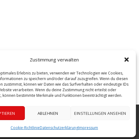
Zustimmung verwalten
optimales Erlebnis zu bieten, verwenden wir Technologien wie Cookies,
formationen zu speichern und/oder darauf zuzugreifen. Wenn du diesen
n zustimmst, können wir Daten wie das Surfverhalten oder eindeutige IDs
Website verarbeiten. Wenn du deine Zustimmung nicht erteilst oder
t, können bestimmte Merkmale und Funktionen beeinträchtigt werden.
PTIEREN
ABLEHNEN
EINSTELLUNGEN ANSEHEN
me und Verbreitung der Vorträge ist strengstens untersagt.
Cookie-Richtlinie
Datenschutzerklärung
Impressum
Kontakt