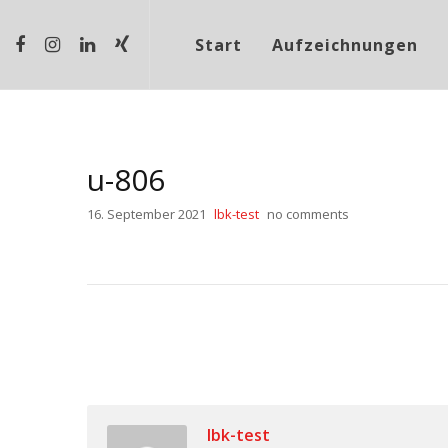
Start
Aufzeichnungen
u-806
16. September 2021
lbk-test
no comments
lbk-test