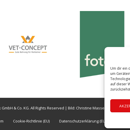
Um dir ein 
um Gerätein
Technologie
auf dieser 
zurückziehs
AKZE
 GmbH & Co. KG. All Rights Reserved | Bild: Christine Masser | Die Aufnah
um
Cookie-Richtlinie (EU)
Datenschutzerklärung (EU)
AGB